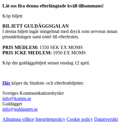
Låt oss fira denna efterlängtade kväll tillsammans!
Köp biljett
BILJETT GULDÄGGSGALAN
I denna biljett ingår mingelmat med dryck som serveras innan
prisutdelningen samt entré till efterfesten.
PRIS MEDLEM:
1550 SEK EX MOMS
PRIS ICKE MEDLEM:
1950 EX MOMS
Köp din guldäggsbiljett senast onsdag 12 april.
Här
köper du Student- och efterfestbiljetter.
Sveriges Kommunikationsbyråer
info@komm.se
Guldägget
info@guldagget.se
Allmänna villkor
Integritetspolicy
Cookie policy
Dataöversikt