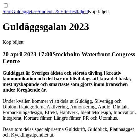
Start
Guldägget.se
Student- & Efterfestbiljett
Köp biljett
Guldäggsgalan 2023
Köp biljett
20 april 2023 17:00
Stockholm Waterfront Congress
Centre
Guldägget är Sveriges äldsta och största tävling i kreativ
kommunikation och det har nu blivit dags att kora det bästa,
mest nyskapande och smartaste som gjorts inom branschen
under föregående år.
Under kvällen kommer vi att dela ut Guldägg, Silverägg och
Diplom i kategorierna Aktivering, Annonsering, Audio, Digitalt,
Förpackningsdesign, Effekt, Hantverk, Identitetsdesign, Innovation,
Integrerat, Kortare filmer, Längre filmer, PR och Utomhus.
Dessutom delas specialpriserna Guldskrift, Guldblick, Platinaägget
och Kycklingstipendiet ut.